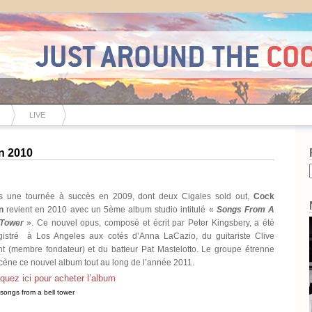
LIVE
n 2010
s une tournée à succès en 2009, dont deux Cigales sold out,
Cock
n
revient en 2010 avec un 5ème album studio intitulé «
Songs From A
 Tower
». Ce nouvel opus, composé et écrit par Peter Kingsbery, a été
gistré à Los Angeles aux cotés d’Anna LaCazio, du guitariste Clive
ht (membre fondateur) et du batteur Pat Mastelotto. Le groupe étrenne
cène ce nouvel album tout au long de l’année 2011.
iquez ici pour acheter l’album
songs from a bell tower