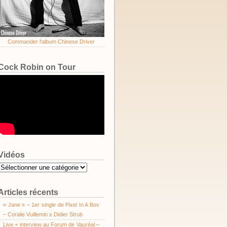
Commander l'album Chinese Driver
Cock Robin on Tour
Vidéos
Vidéos
Articles récents
« Jane » – 1er single de Pixel In A Box
– Coralie Vuillemin x Didier Strub
Live + interview au Forum de Vauréal –