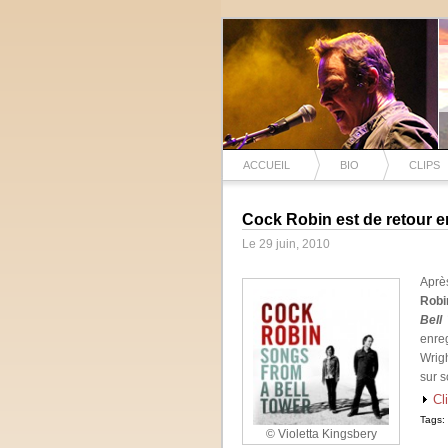
ACCUEIL
BIO
CLIPS
Cock Robin est de retour e
Le 29 juin, 2010
Aprè
Robi
Bell
enre
Wrig
sur s
Cl
Tags:
© Violetta Kingsbery