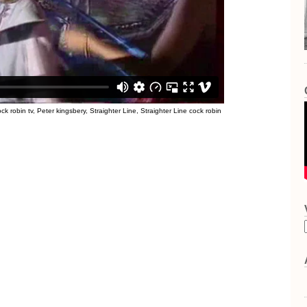
ck robin tv
,
Peter kingsbery
,
Straighter Line
,
Straighter Line cock robin