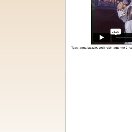
Tags:
anna lacazio
,
cock robin antenne 2
,
co