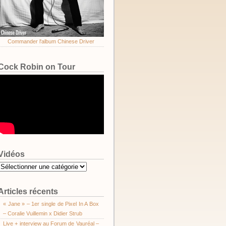
Commander l'album Chinese Driver
Cock Robin on Tour
Vidéos
Vidéos
Articles récents
« Jane » – 1er single de Pixel In A Box
– Coralie Vuillemin x Didier Strub
Live + interview au Forum de Vauréal –